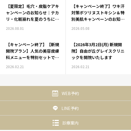
【夏限定】毛穴・皮脂ケアキ
【キャンペーン終了】ワキ汗
料金表
ャンペーンのお知らせ｜テカ
対策ボツリヌストキシン＆特
リ・化粧崩れを夏のうちにリ
別美肌キャンペーンのお知ら
セット
お知らせ
せ
2026.08.01
2026.05.08
【キャンペーン終了】【新規
【2026年3月2日(月) 新規開
開院プラン】人気の美容皮膚
院】自由が丘グレイスクリニ
科メニューを特別セットでご
ックを開院いたします
用意しました
2026.02.21
2026.02.21
WEB予約
LINE予約
診療案内